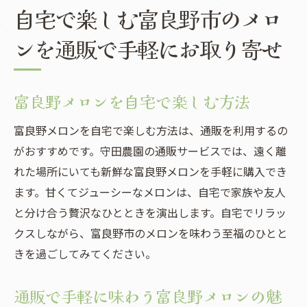
自宅で楽しむ富良野市のメロ
ンを通販で手軽にお取り寄せ
富良野メロンを自宅で楽しむ方法
富良野メロンを自宅で楽しむ方法は、通販を利用するの
がおすすめです。守田農園の通販サービスでは、遠く離
れた場所にいても新鮮な富良野メロンを手軽に購入でき
ます。甘くてジューシーなメロンは、自宅で家族や友人
と分け合う贅沢なひとときを演出します。自宅でリラッ
クスしながら、富良野市のメロンを味わう至福のひとと
きを過ごしてみてください。
通販で手軽に味わう富良野メロンの魅