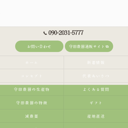
090-2031-5777
お問い合わせ
守田農園通販サイト
ホーム
新着情報
コンセプト
代表あいさつ
守田農園の生産物
よくある質問
守田農園の特徴
ギフト
減農薬
産地直送