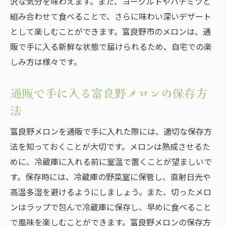
沢な気分を味わえます。また、ヨーグルトやハチミツと
組み合わせて食べることで、さらに味わい深いデザート
として楽しむことができます。富良野市のメロンは、通
販で手に入る新鮮な状態で届けられるため、自宅での楽
しみ方は様々です。
通販で手に入る富良野メロンの保存方
法
富良野メロンを通販で手に入れた際には、適切な保存方
法を知っておくことが大切です。メロンは熟成させるた
めに、冷蔵庫に入れる前に室温で置くことが望ましいで
す。保存時には、冷蔵庫の野菜室に保管し、直射日光や
高温多湿を避けるようにしましょう。また、切ったメロ
ンはラップで包んで冷蔵庫に保存し、早めに食べること
で風味を楽しむことができます。富良野メロンの保存方