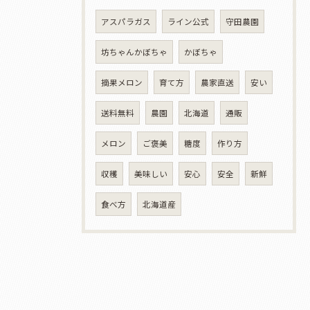
アスパラガス
ライン公式
守田農園
坊ちゃんかぼちゃ
かぼちゃ
摘果メロン
育て方
農家直送
安い
送料無料
農園
北海道
通販
メロン
ご褒美
糖度
作り方
収穫
美味しい
安心
安全
新鮮
食べ方
北海道産