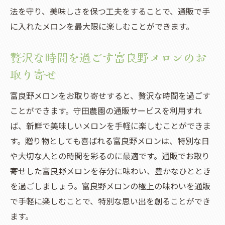
法を守り、美味しさを保つ工夫をすることで、通販で手
に入れたメロンを最大限に楽しむことができます。
贅沢な時間を過ごす富良野メロンのお
取り寄せ
富良野メロンをお取り寄せすると、贅沢な時間を過ごす
ことができます。守田農園の通販サービスを利用すれ
ば、新鮮で美味しいメロンを手軽に楽しむことができま
す。贈り物としても喜ばれる富良野メロンは、特別な日
や大切な人との時間を彩るのに最適です。通販でお取り
寄せした富良野メロンを存分に味わい、豊かなひととき
を過ごしましょう。富良野メロンの極上の味わいを通販
で手軽に楽しむことで、特別な思い出を創ることができ
ます。