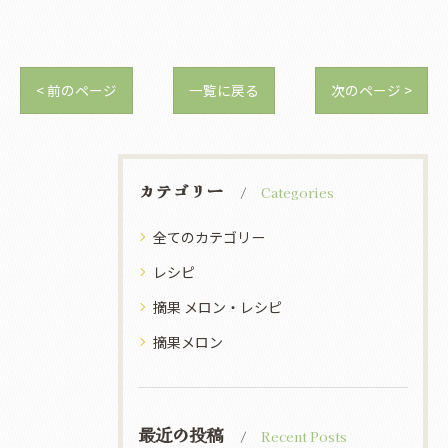
< 前のページ
一覧に戻る
次のページ >
カテゴリー
Categories
全てのカテゴリー
レシピ
摘果 メロン・レシピ
摘果メロン
最近の投稿
Recent Posts