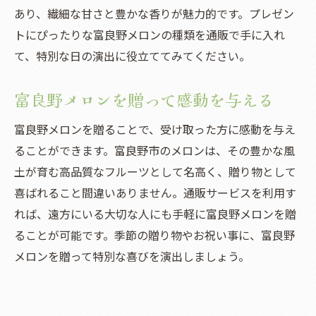
あり、繊細な甘さと豊かな香りが魅力的です。プレゼン
トにぴったりな富良野メロンの種類を通販で手に入れ
て、特別な日の演出に役立ててみてください。
富良野メロンを贈って感動を与える
富良野メロンを贈ることで、受け取った方に感動を与え
ることができます。富良野市のメロンは、その豊かな風
土が育む高品質なフルーツとして名高く、贈り物として
喜ばれること間違いありません。通販サービスを利用す
れば、遠方にいる大切な人にも手軽に富良野メロンを贈
ることが可能です。季節の贈り物やお祝い事に、富良野
メロンを贈って特別な喜びを演出しましょう。