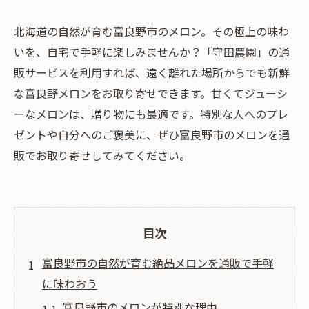
北海道の自然が育む富良野市のメロン。その極上の味わ
いを、自宅で手軽に楽しみませんか？「守田農園」の通
販サービスを利用すれば、遠く離れた場所からでも新鮮
な富良野メロンをお取り寄せできます。甘くてジューシ
ーなメロンは、贈り物にも最適です。特別な人へのプレ
ゼントや自分へのご褒美に、ぜひ富良野市のメロンを通
販でお取り寄せしてみてください。
目次
富良野市の自然が育む絶品メロンを通販で手軽
に味わおう
富良野市のメロンが特別な理由