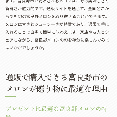
ます。富良野市で栽培されるメロンは、その美味しさと
新鮮さが魅力的です。通販サイトを通じて、全国どこか
らでも旬の富良野メロンを取り寄せることができます。
メロンは甘さとジューシーさが特徴であり、通販で手に
入れることで自宅で簡単に味わえます。家族や友人とシ
ェアしながら、富良野メロンの旬を存分に楽しんでみて
はいかがでしょうか。
通販で購入できる富良野市の
メロンが贈り物に最適な理由
プレゼントに最適な富良野メロンの特