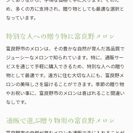
め、多くの方に支持され、贈り物としても最適な選択と
なっています。
特別な人への贈り物に富良野メロン
富良野市のメロンは、その豊かな自然が育んだ高品質で
ジューシーなメロンで知られています。特に、通販サー
ビスを通じて手軽に購入できるため、特別な人への贈り
物として最適です。遠方に住む大切な人にも、富良野メ
ロンの美味しさを届けることができます。季節の贈り物
やお祝い事に、富良野市のメロンは喜ばれること間違い
なしです。
通販で選ぶ贈り物用の富良野メロン
富良野市の自然が育むメロンを通販で手に入れることが