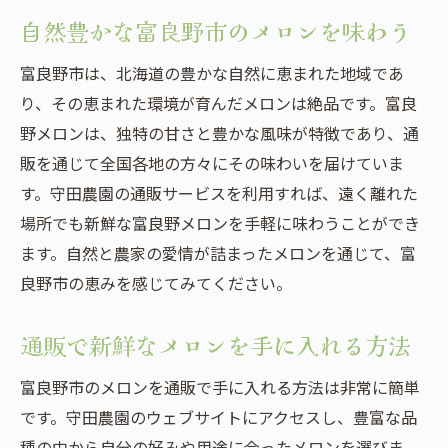
自然豊かな富良野市のメロンを味わう
自宅で味わう新鮮な富良野メロン
お取り寄せ富良野メロンの楽しみ方
富良野市は、北海道の豊かな自然に恵まれた地域であ
通販で手に入る富良野メロンの保存方法
り、その恵まれた環境が育んだメロンは絶品です。富良
野メロンは、独特の甘さと豊かな風味が特徴であり、通
贅沢な時間を過ごす富良野メロンのお取り
販を通じて全国各地の方々にその味わいを届けていま
寄せ
す。守田農園の通販サービスを利用すれば、遠く離れた
場所でも新鮮な富良野メロンを手軽に味わうことができ
ます。自然と農家の愛情が詰まったメロンを通じて、富
良野市の恵みを感じてみてください。
通販で新鮮なメロンを手に入れる方法
富良野市のメロンを通販で手に入れる方法は非常に簡単
です。守田農園のウェブサイトにアクセスし、豊富な品
種の中から自分の好みや用途に合ったメロンを選びま