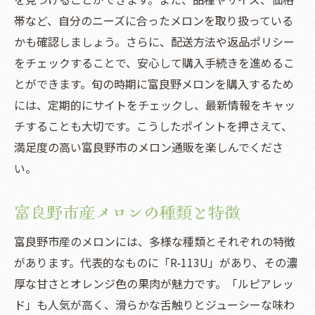
帯など、自分のニーズに合ったメロンを取り扱っている
お取り寄せメロンの注文方法
かも確認しましょう。さらに、配送方法や返品ポリシー
地域限定のメロンセットの紹介
をチェックすることで、安心して購入手続きを進めるこ
富良野市のメロンを使った全国のグルメイ
とができます。旬の時期に富良野メロンを購入するため
ベント
には、定期的にサイトをチェックし、最新情報をキャッ
富良野市のメロンを楽しむための全国のお
チすることも大切です。こうしたポイントを押さえて、
すすめスポット
満足度の高い富良野市のメロン通販を楽しんでくださ
全国のメロンファンからの口コミ
い。
通販で味わう富良野市の甘いメロンの美味しさ
富良野市メロンの糖度とその秘密
富良野市産メロンの種類と特徴
旬の時期に合わせたメロンの選び方
富良野市産のメロンには、多様な種類とそれぞれの特徴
メロンの食べ頃を見極めるコツ
があります。代表的なものに「R-113U」があり、その濃
甘さを引き立てるメロンの食べ方
厚な甘さとオレンジ色の果肉が魅力です。「ルピアレッ
富良野市のメロンを使ったスイーツレシピ
ド」も人気が高く、滑らかな舌触りとジューシーな味わ