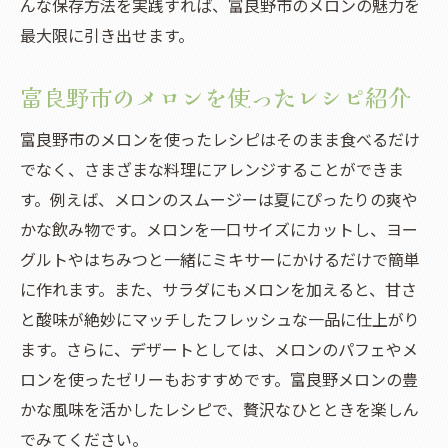
んな保存方法を実践すれば、富良野市のメロンの魅力を
お取り寄せメロンの保存方法
最大限に引き出せます。
新鮮さを保つメロンのカット方法
富良野市のメロンを使ったレシピ紹介
通販で買ったメロンを使った料理アイデア
富良野市のメロンを使ったフルコースメニ
富良野市のメロンを使ったレシピはそのまま食べるだけ
ュー
でなく、さまざまな料理にアレンジすることができま
す。例えば、メロンのスムージーは夏にぴったりの爽や
かな飲み物です。メロンを一口サイズにカットし、ヨー
グルトやはちみつと一緒にミキサーにかけるだけで簡単
に作れます。また、サラダにもメロンを加えると、甘さ
と酸味が絶妙にマッチしたフレッシュな一品に仕上がり
ます。さらに、デザートとしては、メロンのパフェやメ
ロンを使ったゼリーもおすすめです。富良野メロンの豊
かな風味を活かしたレシピで、贅沢なひとときを楽しん
でみてください。