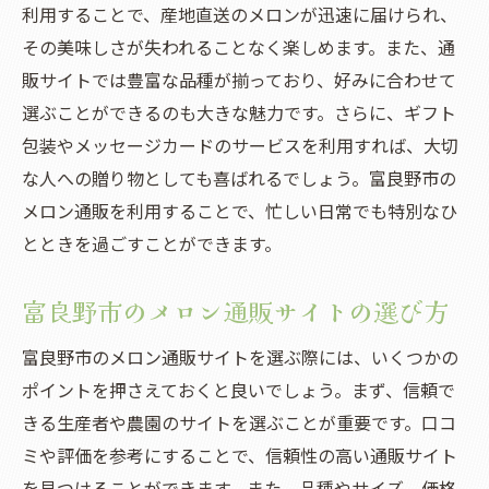
メロン通販サイトの比較とレビュー
利用することで、産地直送のメロンが迅速に届けられ、
その美味しさが失われることなく楽しめます。また、通
富良野市のメロン通販の利用者の声
販サイトでは豊富な品種が揃っており、好みに合わせて
メロン通販のキャンペーン情報
選ぶことができるのも大きな魅力です。さらに、ギフト
特別なひとときを演出する富良野市のメロン通
包装やメッセージカードのサービスを利用すれば、大切
販の秘密
な人への贈り物としても喜ばれるでしょう。富良野市の
富良野市産メロンのこだわり栽培方法
メロン通販を利用することで、忙しい日常でも特別なひ
他の地域と比べた富良野市メロンの特徴
とときを過ごすことができます。
富良野市のメロンを使った贅沢なデザート
通販でしか手に入らない限定メロン
富良野市のメロン通販サイトの選び方
特別なイベントに最適なメロンの選び方
富良野市のメロン通販サイトを選ぶ際には、いくつかの
贅沢なメロン体験をプレゼントする方法
ポイントを押さえておくと良いでしょう。まず、信頼で
全国どこでも楽しめる富良野市の絶品メロン通
きる生産者や農園のサイトを選ぶことが重要です。口コ
販の魅力
ミや評価を参考にすることで、信頼性の高い通販サイト
全国配送対応の富良野市メロン通販
を見つけることができます。また、品種やサイズ、価格