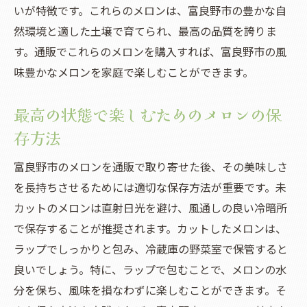
いが特徴です。これらのメロンは、富良野市の豊かな自
メロンの甘さを活かしたカクテルの作り方
然環境と適した土壌で育てられ、最高の品質を誇りま
贈り物にも最適な富良野市のメロンを通販で手
す。通販でこれらのメロンを購入すれば、富良野市の風
に入れる方法
味豊かなメロンを家庭で楽しむことができます。
大切な人へのプレゼントに最適なメロン
ギフトセットの選び方ガイド
最高の状態で楽しむためのメロンの保
メロン通販の熨斗サービスと活用法
存方法
贈り物として喜ばれるメロンの品種
富良野市のメロンを通販で取り寄せた後、その美味しさ
富良野市のメロンを贈る際の注意点
を長持ちさせるためには適切な保存方法が重要です。未
特別な包装サービスとその利用方法
カットのメロンは直射日光を避け、風通しの良い冷暗所
新鮮な富良野市のメロンを通販で堪能するコツ
で保存することが推奨されます。カットしたメロンは、
メロンを最適な状態で受け取るためのポイ
ラップでしっかりと包み、冷蔵庫の野菜室で保管すると
ント
良いでしょう。特に、ラップで包むことで、メロンの水
通販でのメロンの選び方と注文のタイミン
分を保ち、風味を損なわずに楽しむことができます。そ
グ