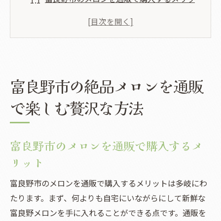
ト
富良野市のメロン通販サイトの選び方
富良野市産メロンの種類と特徴
最高の状態で楽しむためのメロンの保存方
法
富良野市の絶品メロンを通販
富良野市のメロンを使ったレシピ紹介
で楽しむ贅沢な方法
贅沢な時間を演出するメロンの食べ方
通販で手軽に富良野市の新鮮メロンを取り寄せ
富良野市のメロンを通販で購入するメ
る魅力
リット
新鮮さと品質を保つための通販システム
収穫から配送までの流れ
富良野市のメロンを通販で購入するメリットは多岐にわ
富良野市のメロンを通販で購入する際のポ
たります。まず、何よりも自宅にいながらにして新鮮な
イント
富良野メロンを手に入れることができる点です。通販を