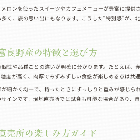
、メロンを使ったスイーツやカフェメニューが豊富に提供
贈答用や家庭用に最適な富良野メロンの選び方
多く、旅の思い出にもなります。こうした“特別感”が、
富良野でしか手に入らないメロン選びの秘訣
贈答にも最適な富良野のメロン事情
贈答用で喜ばれる富良野メロンの選び方と理由
富良野産の特徴と選び方
人気のメロンが贈り物やお土産に選ばれるポイント
富良野メロンが贈答に最適な理由と活用シーン
の個性や品種ごとの違いが明確に分かります。たとえば、
も糖度が高く、肉厚でみずみずしい食感が楽しめる点は共
特別感あふれる富良野のメロンギフト活用法
メロンの贈り物で伝わる北海道富良野の魅力
様が細かく均一で、持ったときにずっしりと重みが感じら
のサインです。現地直売所では試食も可能な場合があり、
直売所の楽しみ方ガイド