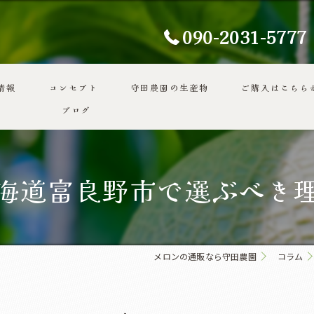
090-2031-5777
情報
コンセプト
守田農園の生産物
ご購入はこちら
ブログ
代表あいさつ
海道富良野市で選ぶべき
メロンの通販なら守田農園
コラム