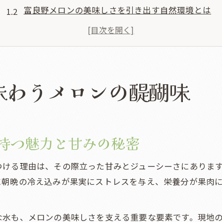
富良野メロンの美味しさを引き出す自然環境とは
北海道メロンの人気の理由と現地で味わう特別感
メロンの食べ比べで分かる富良野産の特徴と選び方
富良野で体験できるメロン直売所の楽しみ方ガイド
季節到来！富良野メロンの旬を知ろう
味わうメロンの醍醐味
富良野メロンの旬と美味しい時期の見極め方
メロンの収穫時期を知り食べ頃を楽しむポイント
北海道で味わう最高のメロンシーズン情報まとめ
持つ魅力と甘みの秘密
旬の富良野メロンが味わえる場所と時期の特徴
つける理由は、その際立った甘みとジューシーさにありま
時期別に楽しむメロンの選び方と美味しさの違い
に朝晩の冷え込みが果実にストレスを与え、栄養分が果肉
人気の富良野メロン買い方徹底ガイド
富良野メロンを賢く買うための現地直売所活用術
な水も、メロンの美味しさを支える重要な要素です。現地
メロン購入時に押さえるべき価格と選び方ポイント