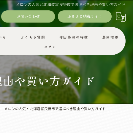
メロンの人気と北海道富良野市で選ぶべき理由や買い方ガイド
お問い合わせ
ふるさと納税サイト
から
よくある質問
守田農園の特徴
農園概要
コラム
ギフト
減農薬
理由や買い方ガイド
産地直送
お取り寄せ
メロンの人気と北海道富良野市で選ぶべき理由や買い方ガイド
旬