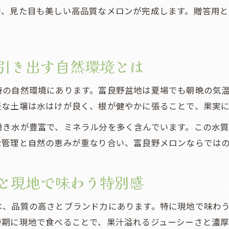
で、見た目も美しい高品質なメロンが完成します。贈答用
富良野メロンが買える場所とおすすめの選び方
通販と現地購入で異なるメロン買い方のコツ解説
人気のメロンをお得に選ぶ富良野の買い方完全ガイ
引き出す自然環境とは
実食体験で感じる北海道メロンの魅力
現地でしか味わえないメロン実食体験の魅力とは
特の自然環境にあります。富良野盆地は夏場でも朝晩の気
富良野で人気のメロン食べ比べ体験の楽しみ方
沃な土壌は水はけが良く、根が健やかに張ることで、果実
北海道メロンを現地で味わう贅沢な実食体験
湧き水が豊富で、ミネラル分を多く含んでいます。この水
食べ比べで見つける富良野メロンの美味しさ
な管理と自然の恵みが重なり合い、富良野メロンならでは
富良野メロンを現地で味わう特別な体験談紹介
富良野ならではのメロン選びのコツ公開
と現地で味わう特別感
失敗しない富良野メロンの選び方と見極めポイント
は、品質の高さとブランド力にあります。特に現地で味わ
用途別に選ぶ富良野メロンの賢い選択術を解説
時期に現地で食べることで、果汁溢れるジューシーさと濃厚
美味しい富良野メロンの見分け方と保存のコツ