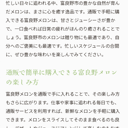
忙しい日々に追われる中、富良野市の豊かな自然が育ん
だメロンは、まさに心を癒す逸品です。通販で手軽に購
入できる富良野メロンは、甘さとジューシーさが豊か
で、一口食べれば日常の疲れがほんのり癒されることで
しょう。富良野市のメロンは贈り物にも最適であり、自
分へのご褒美にも最適です。忙しいスケジュールの合間
に、ぜひ豊かな味わいを楽しんでみてください。
通販で簡単に購入できる富良野メロン
の楽しみ方
富良野メロンを通販で手に入れることで、その楽しみ方
もさらに広がります。仕事や家事に追われる毎日でも、
通販サービスを利用すれば、新鮮なメロンを手軽に購入
できます。メロンをスライスしてそのまま食べるのも良