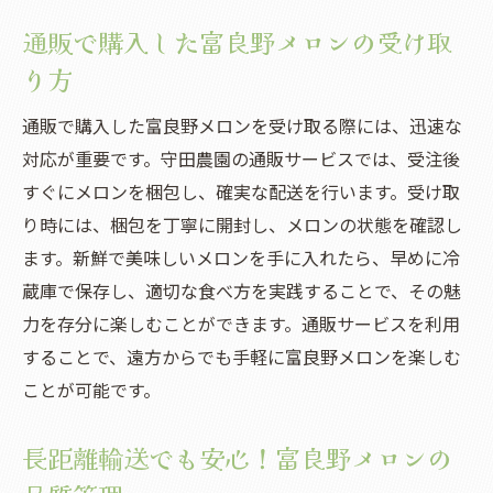
通販で購入した富良野メロンの受け取
り方
通販で購入した富良野メロンを受け取る際には、迅速な
対応が重要です。守田農園の通販サービスでは、受注後
すぐにメロンを梱包し、確実な配送を行います。受け取
り時には、梱包を丁寧に開封し、メロンの状態を確認し
ます。新鮮で美味しいメロンを手に入れたら、早めに冷
蔵庫で保存し、適切な食べ方を実践することで、その魅
力を存分に楽しむことができます。通販サービスを利用
することで、遠方からでも手軽に富良野メロンを楽しむ
ことが可能です。
長距離輸送でも安心！富良野メロンの