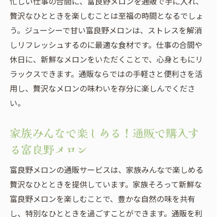
忙しい仕事の合間に、富良野メロンを通販で手に入れ、
贅沢なひとときを楽しむことは至福の時間となるでしょ
う。ジューシーで甘い富良野メロンは、ストレスを解消
しリフレッシュするのに最適な食材です。仕事の合間や
休日に、新鮮なメロンをいただくことで、心身ともにリ
ラックスできます。通販ならではの手軽さと便利さを活
用し、贅沢なメロンの味わいを存分に楽しんでくださ
い。
家族みんなで楽しめる！通販で購入す
る富良野メロン
富良野メロンの通販サービスは、家族みんなで楽しめる
贅沢なひとときを提供しています。家族そろって新鮮な
富良野メロンを楽しむことで、豊かな自然の味を共有
し、特別なひとときを過ごすことができます。通販を利