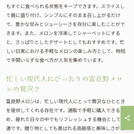
もすぐに食べられる状態をキープできます。スライスし
て器に盛り付け、シンプルにそのまま召し上がるだけ
で、豊かな甘みとジューシーさを存分に楽しむことがで
きます。また、メロンを冷凍してシャーベットにする
と、さっぱりとしたデザートとしてもおすすめです。忙
しい日常における手軽なメロンの楽しみ方として、時短
で手間いらずな食べ方が人気を集めています。
忙しい現代人にぴったりの富良野メロ
ンの贅沢さ
富良野メロンは、忙しい現代人にとって贅沢なひととき
を提供してくれる存在です。通販で手軽に購入できるた
め、疲れた日々の中でもリフレッシュする機会として最
適です。贈り物としても喜ばれる高級感と美味しさがあ