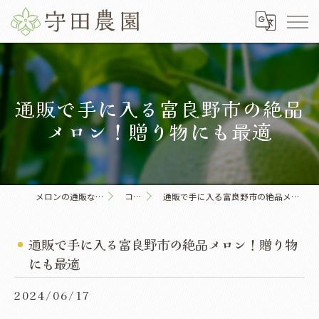
通販で手に入る富良野市の絶品
メロン！贈り物にも最適
メロンの通販なら守田農園
コラム
通販で手に入る富良野市の絶品メロン！贈り物にも最適
通販で手に入る富良野市の絶品メロン！贈り物
にも最適
2024/06/17