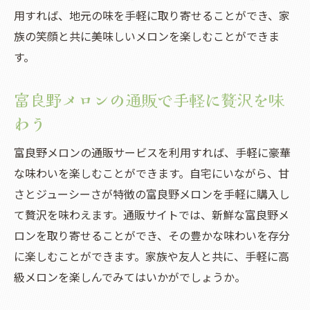
用すれば、地元の味を手軽に取り寄せることができ、家
族の笑顔と共に美味しいメロンを楽しむことができま
す。
富良野メロンの通販で手軽に贅沢を味
わう
富良野メロンの通販サービスを利用すれば、手軽に豪華
な味わいを楽しむことができます。自宅にいながら、甘
さとジューシーさが特徴の富良野メロンを手軽に購入し
て贅沢を味わえます。通販サイトでは、新鮮な富良野メ
ロンを取り寄せることができ、その豊かな味わいを存分
に楽しむことができます。家族や友人と共に、手軽に高
級メロンを楽しんでみてはいかがでしょうか。