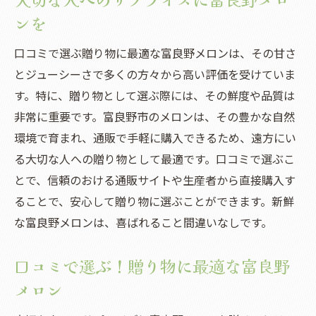
ンを
口コミで選ぶ贈り物に最適な富良野メロンは、その甘さ
とジューシーさで多くの方々から高い評価を受けていま
す。特に、贈り物として選ぶ際には、その鮮度や品質は
非常に重要です。富良野市のメロンは、その豊かな自然
環境で育まれ、通販で手軽に購入できるため、遠方にい
る大切な人への贈り物として最適です。口コミで選ぶこ
とで、信頼のおける通販サイトや生産者から直接購入す
ることで、安心して贈り物に選ぶことができます。新鮮
な富良野メロンは、喜ばれること間違いなしです。
口コミで選ぶ！贈り物に最適な富良野
メロン