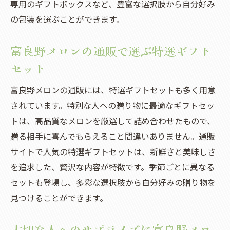
専用のギフトボックスなど、豊富な選択肢から自分好み
の包装を選ぶことができます。
富良野メロンの通販で選ぶ特選ギフト
セット
富良野メロンの通販には、特選ギフトセットも多く用意
されています。特別な人への贈り物に最適なギフトセッ
トは、高品質なメロンを厳選して詰め合わせたもので、
贈る相手に喜んでもらえること間違いありません。通販
サイトで人気の特選ギフトセットは、新鮮さと美味しさ
を追求した、贅沢な内容が特徴です。季節ごとに異なる
セットも登場し、多彩な選択肢から自分好みの贈り物を
見つけることができます。
大切な人へのサプライズに富良野メロ