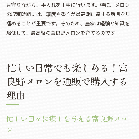
見守りながら、手入れを丁寧に行います。特に、メロン
の収穫時期には、糖度や香りが最高潮に達する瞬間を見
極めることが重要です。そのため、農家は経験と知識を
駆使して、最高級の富良野メロンを育てるのです。
忙しい日常でも楽しめる！富
良野メロンを通販で購入する
理由
忙しい日々に癒しを与える富良野メロ
ン