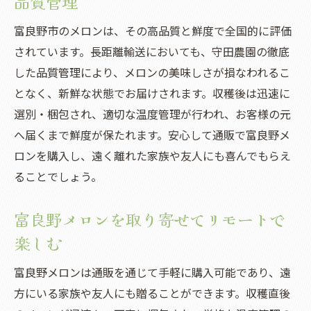
品質管理
富良野市のメロンは、その高品質と鮮度で全国的に評価
されています。長距離輸送においても、守田農園の徹底
した品質管理により、メロンの美味しさが損なわれるこ
となく、新鮮な状態でお届けされます。収穫後は迅速に
選別・梱包され、適切な温度管理が行われ、お客様の元
へ届くまで鮮度が保たれます。安心して通販で富良野メ
ロンを購入し、遠く離れた家族や友人にも喜んでもらえ
ることでしょう。
富良野メロンを取り寄せてリモートで
楽しむ
富良野メロンは通販を通じて手軽に購入可能であり、遠
方にいる家族や友人にも贈ることができます。収穫直後