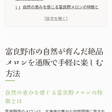
自然の恵みを感じる富良野メロンの特徴と
は
通販で手に入る新鮮な富良野メロンの選び
方
富良野メロンの美味しさを保つ保存方法
富良野メロンを使ったおすすめレシピ
富良野市の自然が育んだ絶品
富良野メロンの産地直送で新鮮さを保つ秘
メロンを通販で手軽に楽しむ
訣
方法
初めての方でも安心！富良野メロンの通販
ガイド
忙しい現代人に最適！富良野メロンを通販で購
自然の恵みを感じる富良野メロンの特
入する魅力
徴とは
忙しい日常でも楽しめる富良野メロンの通
富良野市のメロンは、北海道の豊かな自然環境に育まれ
販サービス