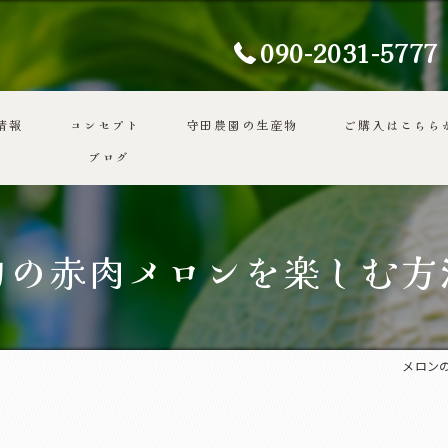
090-2031-5777
情報
コンセプト
守田農園の生産物
ご購入はこちら
ブログ
代表あいさつ
旬の赤肉メロンを楽しむ方
メロン