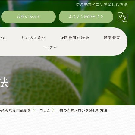
旬の赤肉メロンを楽しむ方法
お問い合わせ
ふるさと納税サイト
から
よくある質問
守田農園の特徴
農園概要
コラム
ギフト
減農薬
法
産地直送
お取り寄せ
の通販なら守田農園
コラム
旬の赤肉メロンを楽しむ方法
旬