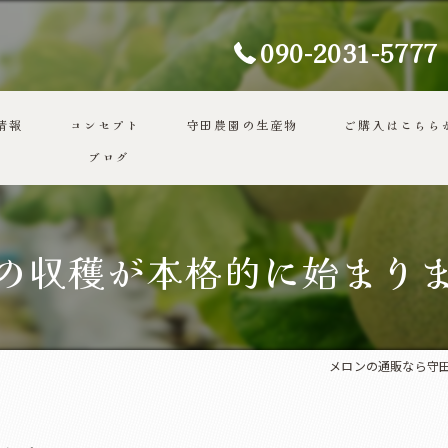
090-2031-5777
情報
コンセプト
守田農園の生産物
ご購入はこちら
ブログ
代表あいさつ
の収穫が本格的に始まり
メロンの通販なら守