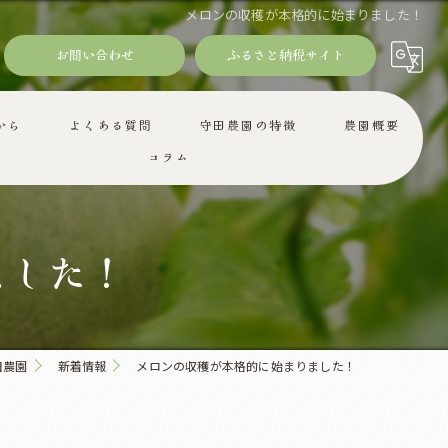
メロンの収穫が本格的に始まりました！
お問い合わせ
ふるさと納税サイト
から
よくある質問
守田農園の特徴
農園概要
コラム
ギフト
減農薬
ました！
産地直送
お取り寄せ
田農園
新着情報
メロンの収穫が本格的に始まりました！
旬