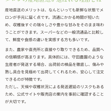
メロンギフト通販で押さえるべきポイント
産地直送のメリットは、なんといっても新鮮な状態でメ
ギフト用メロンの時期と選び方を解説
ロンが手元に届く点です。流通にかかる時間が短いた
富良野メロン通販で安心ギフト選定法
め、収穫後すぐの瑞々しさや豊かな甘みをそのまま味わ
北海道メロンの贈り物が人気な理由とは
うことができます。スーパーなどの一般流通品と比較し
通販で失敗しない富良野メロンの時期＆保存法
て、鮮度や食感の違いを実感する方も多いです。
富良野メロンの旬と通販での選び方
また、農家や直売所と直接やり取りできるため、品質へ
メロン通販で失敗しない保存方法とは
の信頼感が高まります。具体的には、守田農園のような
富良野メロンを長持ちさせる保存ポイント
生産者が発送する場合、出荷前の検品を徹底し、傷みや
通販でおすすめの富良野メロン時期解説
熟し具合を見極めて出荷してくれるため、安心して注文
メロンの美味しさを保つ保存術を紹介
できるのが特徴です。
ただし、天候や収穫状況による発送遅延のリスクもある
ため、公式サイトや販売店の案内を事前に確認すること
が大切です。