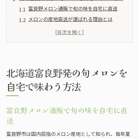
富良野メロン通販で旬の味を自宅に直送
メロンの産地直送が選ばれる理由とは
北海道メロンを通販でお得に楽しむコツ
富良野メロン直売所のおすすめポイント解
説
自宅で味わうメロンの贅沢な楽しみ方
北海道富良野発の旬メロンを
富良野市メロン通販が選ばれる理由を知る
富良野メロン通販の鮮度と安心ポイント
自宅で味わう方法
北海道発メロンの贈り物需要が高い理由
通販で富良野メロンが人気の背景を解説
富良野メロン通販で旬の味を自宅に直
産地直送メロンの安全性と選び方の違い
送
富良野メロン通販の価格と魅力の関係
富良野市は国内屈指のメロン産地として知られ、毎年夏
瑞々しい富良野メロン通販の魅力を発見