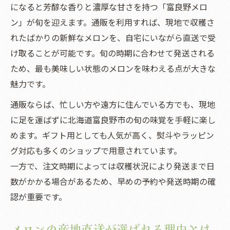
になると芳醇な香りと濃厚な甘さを持つ「富良野メロ
富良野メロンが通販で人気の理由を解説
ン」が旬を迎えます。通販を利用すれば、現地で収穫さ
北海道産メロンの瑞々しさと甘みの秘密
れたばかりの新鮮なメロンを、自宅にいながら直送で受
通販で味わう富良野メロンの旬を知ろう
け取ることが可能です。旬の時期に合わせて発送される
富良野メロン直売所おすすめの魅力とは
ため、最も美味しい状態のメロンを味わえる点が大きな
メロン通販で感じる北海道の恵みの味
魅力です。
直送で味わう北海道メロンの美味しい選び方
通販ならば、忙しい方や遠方に住んでいる方でも、現地
富良野メロン通販で失敗しない選定術
に足を運ばずに北海道富良野市の旬の味覚を手軽に楽し
北海道メロン直売所おすすめ活用法
めます。ギフト用としても人気が高く、熨斗やラッピン
旬の富良野メロンを見極めるコツ解説
グ対応も多くのショップで用意されています。
一方で、注文時期によっては収穫状況により発送まで日
通販で安い富良野メロンの見つけ方
数がかかる場合があるため、早めの予約や発送時期の確
美味しいメロンを選ぶ通販の秘訣とは
認が重要です。
ギフトにも最適な富良野メロンの選定術
贈り物に喜ばれる富良野メロンの選び方
メロンの産地直送が選ばれる理由とは