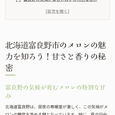
香り高いメロンを作り出す地元の技術
富良野メロンが全国に愛される理由
メロンの品種ごとの特徴を学ぶ
地元農家が語るメロンの魅力
北海道富良野市のメロンの魅
メロンの名産地としての歴史
地元で愛されるメロンの選び方とその美味しさ
力を知ろう！甘さと香りの秘
を徹底解説
密
美味しいメロンの選び方ポイント
熟度による味わいの違いを楽しむ
新鮮なメロンを見分けるコツ
富良野の気候が育むメロンの特別な甘
地元の市場でのメロンの選び方
み
富良野スタイルのメロンの保存法
北海道富良野は、昼夜の寒暖差が激しく、この気候がメ
美味しさを引き出すカットの仕方
ロンの糖度を高める鍵となっています。特に、夏の日中