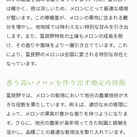
富良野市を訪れたら試したいメロンの特別な食
は暖かく、夜は涼しいため、メロンにとって最適な環境
べ方
が整います。この寒暖差が、メロンの果肉に含まれる糖
地元流！メロンのデザートレシピ
分を増やし、他地域では味わえない特別な甘みを引き出
します。また、富良野特有の土壌もメロンの成長を助
富良野メロンを使ったユニークな料理
け、その香りや風味をより一層引き立てています。これ
メロンを贅沢に使った朝食アイデア
により、富良野のメロンは全国に愛される特別な存在と
地元のカフェで味わうメロンの楽しみ方
なっています。
家庭でできるメロンの新たな食べ方
メロンを使った簡単スムージー
香り高いメロンを作り出す地元の技術
地元農家が伝授する最高のメロンの楽しみ方
富良野では、メロンの栽培において地元の農業技術が大
農家直伝！メロンのおいしい食べ頃
きな役割を果たしています。例えば、適切な水の管理に
家庭でのメロン栽培のヒント
よって、メロンの果実が豊かな香りを持つようになりま
農家が教えるメロンの保存方法
す。さらに、地元の農家が長年培ってきた知識と経験を
メロンの健康効果を活かす食べ方
活かし、品種ごとの最適な栽培法を取り入れています。