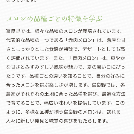
季節限定のメロン料理を楽しむ
メロンの品種ごとの特徴を学ぶ
最高のメロンを味わうためのベストシーズ
ン
富良野では、様々な品種のメロンが栽培されています。
メロンを楽しむだけじゃない！富良野市での観
代表的な品種の一つである「赤肉メロン」は、濃厚な甘
光と食の旅
さとしっかりとした食感が特徴で、デザートとしても高
く評価されています。また、「青肉メロン」は、爽やか
メロンに合う地元食材を探し求める
な甘さとみずみずしい風味が魅力で、夏の暑い日にぴっ
富良野で体験する食の冒険
たりです。品種ごとの違いを知ることで、自分の好みに
名産のスイーツとメロンのコラボレーショ
合ったメロンを選ぶ楽しさが増します。富良野では、各
ン
農家がそれぞれの土地に合った品種を選び、最適な方法
地元レストランで楽しむグルメツアー
で育てることで、幅広い味わいを提供しています。この
富良野の自然と調和する食文化
ように、多様な品種が揃う富良野のメロンは、訪れる
観光と食の織りなす極上の旅
人々に新しい発見と味覚の喜びをもたらします。