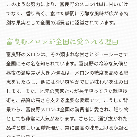
富良野メロンで作る手作りジャム
このような努力により、富良野のメロンは単に甘いだけ
でなく、香り高く、食べた瞬間に芳醇な風味が広がる特
富良野市でしか味わえないメロンの新鮮さとそ
別な果実として全国の消費者に認識されています。
の魅力
朝採れメロンのフレッシュさを体感
富良野メロンが全国に愛される理由
市場でしか手に入らないレアな品種
富良野のメロンは、その類まれな甘さとジューシーさで
地元の味をそのまま楽しむ方法
全国にその名を知られています。富良野の冷涼な気候と
新鮮さを料理に活かすアイデア
昼夜の温度差が大きい環境は、メロンの糖度を高める恩
富良野の自然が生んだ特別な風味
恵をもたらし、他にはない爽やかで甘い味わいを生み出
地元の人々が語る新鮮メロンの秘密
します。また、地元の農家たちが長年培ってきた栽培技
メロンの旬を逃さない！富良野市でのベストな
術も、品質の高さを支える重要な要素です。こうした背
訪問時期
景から、富良野メロンは全国の消費者に愛され、贈り物
メロンの旬を知り尽くす
としても非常に人気があります。さらに、選び抜かれた
シーズンに合わせた観光プラン
品種と厳しい品質管理が、常に最高の味を届ける保証と
自然と一緒に楽しむメロン体験
なっています。