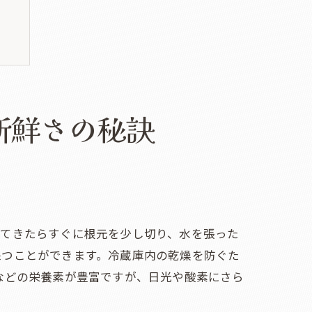
ク
方
新鮮さの秘訣
ってきたらすぐに根元を少し切り、水を張った
保つことができます。冷蔵庫内の乾燥を防ぐた
などの栄養素が豊富ですが、日光や酸素にさら
性