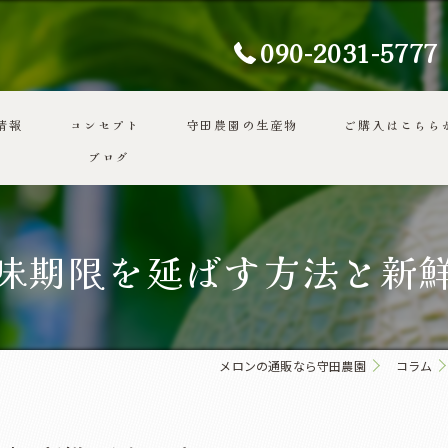
090-2031-5777
情報
コンセプト
守田農園の生産物
ご購入はこちら
ブログ
代表あいさつ
味期限を延ばす方法と新
メロンの通販なら守田農園
コラム