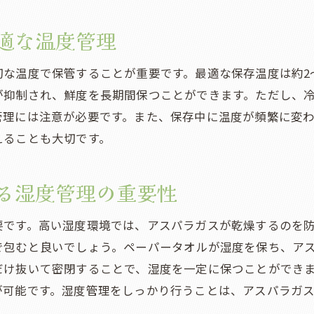
風味を保つためのアスパラガスの選び方
適な温度管理
調理前の保存で注意したいポイント
保存期間中に避けるべき環境要因
な温度で保管することが重要です。最適な保存温度は約2
風味を保持するための下茹でテクニック
が抑制され、鮮度を長期間保つことができます。ただし、
管理には注意が必要です。また、保存中に温度が頻繁に変
風味を長持ちさせるための家庭用保存機器の活用法
えることも大切です。
アスパラガスの香りを逃さない保存法
アスパラガスを長持ちさせるための冷蔵保存法のポイン
る湿度管理の重要性
温度と湿度の最適管理方法
保存容器選びの重要性と選び方
要です。高い湿度環境では、アスパラガスが乾燥するのを
アスパラガスを立てて保存する際の工夫
で包むと良いでしょう。ペーパータオルが湿度を保ち、ア
ペーパータオルを使用した湿気管理
だけ抜いて密閉することで、湿度を一定に保つことができ
冷蔵庫内での保存位置の見直し
が可能です。湿度管理をしっかり行うことは、アスパラガ
保存期間を最大化するための頻繁なチェックポイン