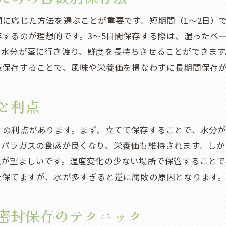
ペーパータオルを使用した湿度調整
に応じた方法を選ぶことが重要です。短期間（1〜2日）
根元のカットがポイントになる理由
するのが理想的です。3〜5日間保存する際は、湿ったペ
日光の影響を避ける保存環境の整え方
、水分が茎に行き渡り、鮮度を長持ちさせることができます
凍保存することで、風味や栄養価を損なわずに長期間保存
と利点
くの利点があります。まず、立てて保存することで、水分
スパラガスの食感が良くなり、栄養価も維持されます。し
室が望ましいです。温度変化の少ない場所で保管することで
を保てますが、水が多すぎると逆に腐敗の原因となります
密封保存のテクニック