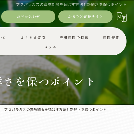
アスパラガスの賞味期限を延ばす方法と新鮮さを保つポイント
お問い合わせ
ふるさと納税サイト
から
よくある質問
守田農園の特徴
農園概要
コラム
ギフト
減農薬
鮮さを保つポイント
産地直送
お取り寄せ
アスパラガスの賞味期限を延ばす方法と新鮮さを保つポイント
旬