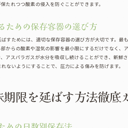
湿度計を使用した正確な管理方法
が保たれつつ酸素の侵入を防ぐことができます。
アスパラガスのしなび防止策
アスパラガスの賞味期限を伸ばす冷凍保存の利点と方法
るための保存容器の選び方
冷凍保存前の準備ステップ
延ばすためには、適切な保存容器の選び方が大切です。最
冷凍での栄養損失を防ぐ方法
外部からの酸素や湿気の影響を最小限にするだけでなく、
解凍時に風味を損なわない工夫
で、アスパラガスが水分を吸収し続けることができ、新鮮
長期間保存可能な冷凍技術の紹介
まれないようにすることで、圧力による傷みを防げます。
冷凍保存に適したアスパラガスの選び方
家庭でできる簡単冷凍保存の技
味期限を延ばす方法徹底
アスパラガスを美味しく保つための立てて保存する秘策
立てて保存することの効果と利点
保存スペースの最適化方法
立てて保存する際の注意点
ための日数別保存法