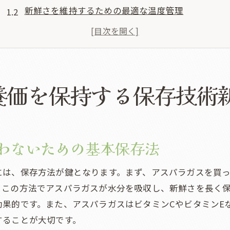
新鮮さを維持するための最適な温度管理
アスパラガスを長持ちさせる湿度管理の重要性
アスパラガスの鮮度を保つための水分補給テクニッ
日光と酸素の影響を防ぐ保存方法
アスパラガスの栄養価を守るための保存容器の選び
養価を保持する保存技術
アスパラガスの賞味期限を延ばす方法徹底ガイド
アスパラガスを新鮮に保つための日数別保存法
立てて保存する際の注意点と利点
わないための基本保存法
アスパラガスの劣化を防ぐ密封保存のテクニック
には、保存方法が鍵となります。まず、アスパラガスを買
冷蔵保存時に避けるべき温度変化
。この方法でアスパラガスが水分を吸収し、新鮮さを長く
保存期間を延ばすための適切なカット方法
効果的です。また、アスパラガスはビタミンCやビタミンE
アスパラガスを冷凍保存する際のステップガイド
することが大切です。
アスパラガスの風味を損なわない保存テクニックの重要