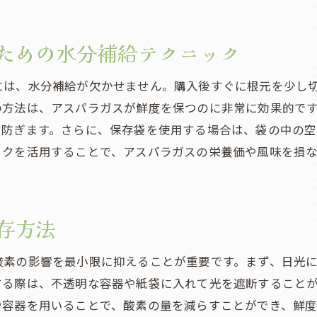
アスパラガスの栄養を最大化するための保存のヒント
ための水分補給テクニック
栄養素を保持するためのカット方法
保存中に失われるビタミンを守る工夫
には、水分補給が欠かせません。購入後すぐに根元を少し
アスパラガスの色落ちを防ぐ保存法
の方法は、アスパラガスが鮮度を保つのに非常に効果的で
栄養価を高めるための保存温度の調整
を防ぎます。さらに、保存袋を使用する場合は、袋の中の
保存期間中に実施すべき品質確認
ックを活用することで、アスパラガスの栄養価や風味を損
アスパラガスを使った栄養満点のレシピ提案
アスパラガスの新鮮さを保つための湿度管理のコツ
存方法
適正湿度を維持するための環境設定
湿気を最適にコントロールする方法
酸素の影響を最小限に抑えることが重要です。まず、日光
湿度管理のための家庭用機器の活用
する際は、不透明な容器や紙袋に入れて光を遮断すること
アスパラガスが乾燥しないための工夫
や容器を用いることで、酸素の量を減らすことができ、鮮