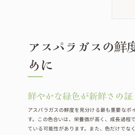
アスパラガスの鮮
新
めに
鮮やかな緑色が新鮮さの証
アスパラガスの鮮度を見分ける最も重要なポ
す。この色合いは、栄養価が高く、成長過程
ア
ている可能性があります。また、色だけでな