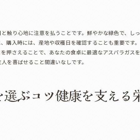
冷凍保存の期間を知る
スパラガスが彩る食卓風味と栄養を引き出す食べ方
シンプルな調理法で楽しむ
目と触り心地に注意を払うことです。鮮やかな緑色で、し
調理時の食感を大切に
に、購入時には、産地や収穫日を確認することも重要です
味付けの基本と応用
トを押さえることで、あなたの食卓に最適なアスパラガス
他の食材との組み合わせ
友人を喜ばせること間違いなしです。
栄養を逃さない調理のコツ
飽きないレシピの工夫
を選ぶコツ健康を支える
の味を堪能新鮮なアスパラガスを活用した料理レシピ
アスパラガスのクリームスープ
グリルで楽しむアスパラガス
和風だしと相性抜群
サラダで新鮮さを味わう