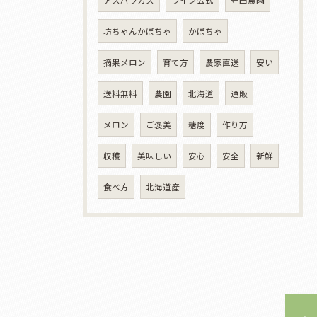
アスパラガス
ライン公式
守田農園
坊ちゃんかぼちゃ
かぼちゃ
摘果メロン
育て方
農家直送
安い
送料無料
農園
北海道
通販
メロン
ご褒美
糖度
作り方
収穫
美味しい
安心
安全
新鮮
食べ方
北海道産