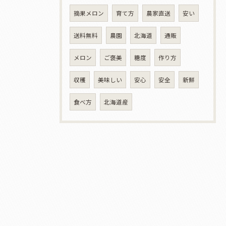
摘果メロン
育て方
農家直送
安い
送料無料
農園
北海道
通販
メロン
ご褒美
糖度
作り方
収穫
美味しい
安心
安全
新鮮
食べ方
北海道産