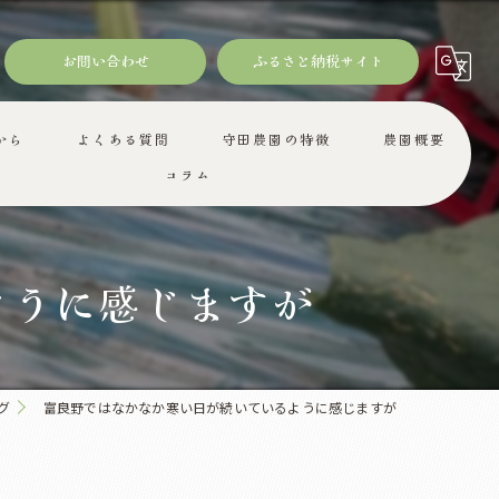
お問い合わせ
ふるさと納税サイト
から
よくある質問
守田農園の特徴
農園概要
コラム
ギフト
減農薬
ように感じますが
産地直送
お取り寄せ
グ
富良野ではなかなか寒い日が続いているように感じますが
旬