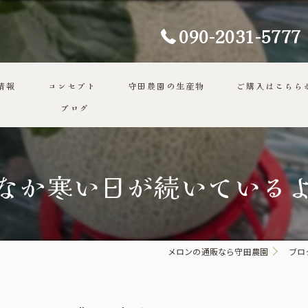
090-2031-5777
情報
コンセプト
守田農園の生産物
ご購入はこちら
ブログ
代表あいさつ
なか寒い日が続いている
メロンの通販なら守田農園
ブロ