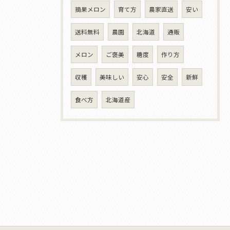
摘果メロン
育て方
農家直送
安い
送料無料
農園
北海道
通販
メロン
ご褒美
糖度
作り方
収穫
美味しい
安心
安全
新鮮
食べ方
北海道産